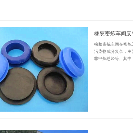
橡胶密炼车间废
橡胶密炼车间在密炼
污染物成分复杂，主
非甲烷总烃等。其中
烷总烃等…