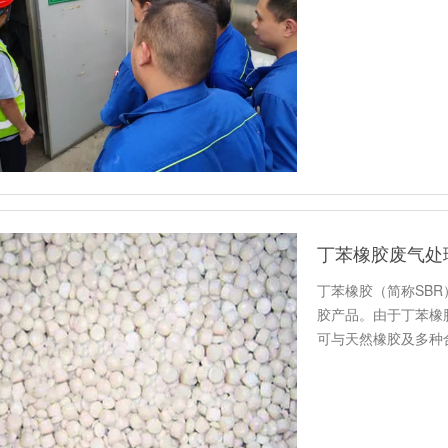
丁苯橡胶废气处
丁苯橡胶（简称SB
胶产品。由于丁苯橡
可与天然橡胶及多种
缆、医…