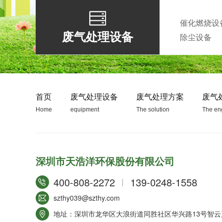
催化燃烧设
废气处理设备
除尘设备
生物除臭装置
首页
废气处理设备
废气处理方案
废气
Home
equipment
The solution
The en
RTO蓄热式焚烧设备
深圳市天浩洋环保股份有限公司
400-808-2272
139-0248-1558
szthy039@szthy.com
地址：深圳市龙华区大浪街道同胜社区华兴路13号智云产