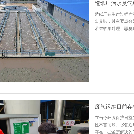
造纸厂污水臭气
造纸厂在生产过程产
出臭味，其主要成分
若未收集处理，恶臭
常生活，…
废气运维目前存
在当今环境保护日益
性不言而喻。尽管近
存在一些亟需解决的