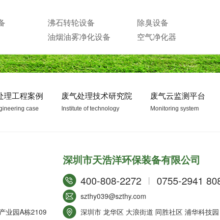
备
沸石转轮设备
除臭设备
油烟油雾净化设备
空气净化器
处理工程案例
废气处理技术研究院
废气云监测平台
gineering case
Institute of technology
Monitoring system
深圳市天浩洋环保装备有限公司
400-808-2272
0755-2941 80
szthy039@szthy.com
业园A栋2109
深圳市 龙华区 大浪街道 同胜社区 浦华科技园 