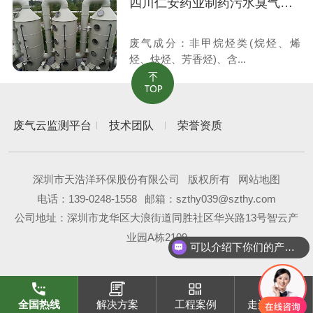
四川仁安药业制药污水臭气处理工程
废气成分：非甲烷烃类(烷烃、烯
烃、炔烃、芳香烃)、含...
废气云监测平台
技术团队
荣誉资质
深圳市天浩洋环保股份有限公司
版权所有
网站地图
电话：
139-0248-1558
邮箱：szthy039@szthy.com
公司地址：深圳市龙华区大浪街道同胜社区华兴路13号智云产
业园A栋2109
可以介绍下你们的产品么？
全国热线
解决方案
工程案例
走进天浩洋