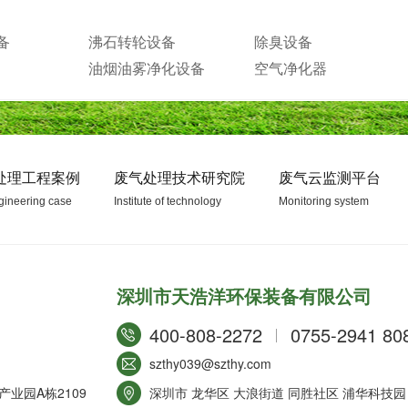
备
沸石转轮设备
除臭设备
油烟油雾净化设备
空气净化器
处理工程案例
废气处理技术研究院
废气云监测平台
gineering case
Institute of technology
Monitoring system
深圳市天浩洋环保装备有限公司
400-808-2272
0755-2941 80
szthy039@szthy.com
业园A栋2109
深圳市 龙华区 大浪街道 同胜社区 浦华科技园 