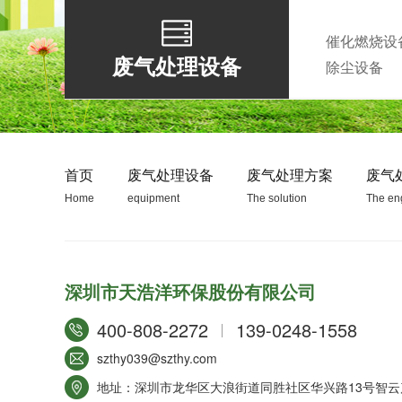
催化燃烧设
废气处理设备
除尘设备
生物除臭装置
首页
废气处理设备
废气处理方案
废气
Home
equipment
The solution
The en
深圳市天浩洋环保股份有限公司
RTO蓄热式焚烧设备
400-808-2272
139-0248-1558
szthy039@szthy.com
地址：深圳市龙华区大浪街道同胜社区华兴路13号智云产