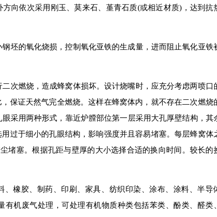
方向依次采用刚玉、莫来石、堇青石质(或相近材质)，达到抗
减小钢坯的氧化烧损，控制氧化亚铁的生成量，进而阻止氧化亚铁
进行二次燃烧，造成蜂窝体损坏。设计烧嘴时，应充分考虑两喷口
比，保证天然气完全燃烧。这样在蜂窝体内，就不存在二次燃烧
。孔眼采用两种形式，靠近炉膛部位第一层采用大孔厚壁结构，其
选用过于细小的孔眼结构，影响强度并且容易堵塞。每层蜂窝体
灰尘堵塞。根据孔距与壁厚的大小选择合适的换向时间。较长的
塑料、橡胶、制药、印刷、家具、纺织印染、涂布、涂料、半导
量有机废气处理，可处理有机物质种类包括苯类、酚类、醛类