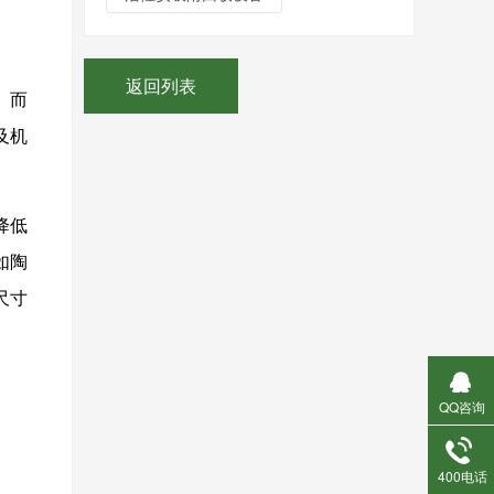
返回列表
。而
及机
降低
如陶
尺寸
QQ咨询
400电话