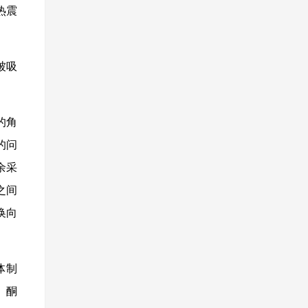
热震
被吸
的角
的问
余采
之间
换向
体制
、酮