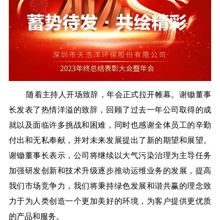
随着主持人开场致辞，年会正式拉开帷幕。谢锄董事
长发表了热情洋溢的致辞，回顾了过去一年公司取得的成
就以及面临许多挑战和困难，同时也感谢全体员工的辛勤
付出和无私奉献，并对未来发展提出了新的期望和展望。
谢锄董事长表示，公司将继续以大气污染治理为主导任务
加强研发创新和技术升级逐步推动运维业务的发展，提高
我们市场竞争力，我们将秉持绿色发展和谐共赢的理念致
力于为人类创造一个更加美好的环境，为客户提供更优质
的产品和服务。