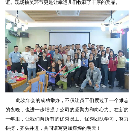
谊。现场抽奖环节更是让幸运儿们收获了丰厚的奖品。
此次年会的成功举办，不仅让员工们度过了一个难忘
的夜晚，也进一步增强了公司的凝聚力和向心力。在新的
一年里，让我们向所有的优秀员工、优秀团队学习，努力
拼搏，齐头并进，共同谱写更加辉煌的明天！