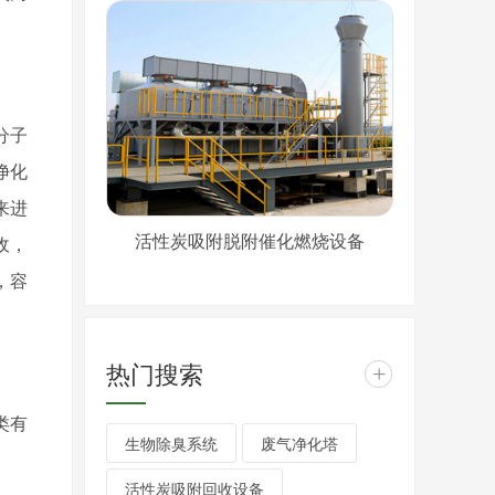
分子
净化
来进
活性炭吸附脱附催化燃烧设备
收，
，容
热门搜索
+
类有
生物除臭系统
废气净化塔
活性炭吸附回收设备