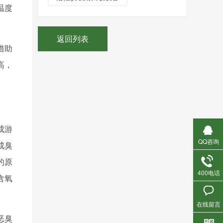
温度
返回列表
借助
高，
成游
QQ咨询
成臭
的原
400电话
含氧
在线留言
恶臭