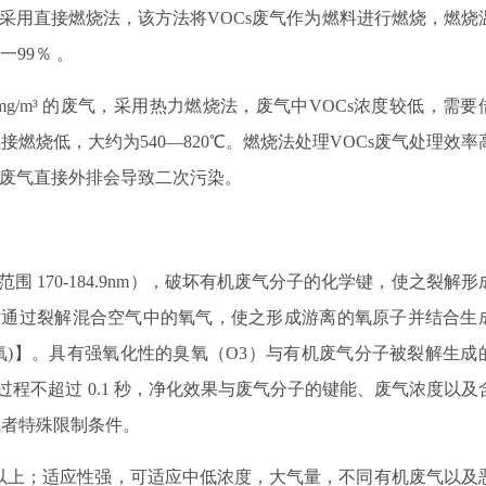
气一般采用直接燃烧法，该方法将VOCs废气作为燃料进行燃烧，燃烧
一99％ 。
 mg/m³ 的废气，采用热力燃烧法，废气中VOCs浓度较低，需要
燃烧低，大约为540—820℃。燃烧法处理VOCs废气处理效率
的废气直接外排会导致二次污染。
围 170-184.9nm），破坏有机废气分子的化学键，使之裂解形
同时通过裂解混合空气中的氧气，使之形成游离的氧原子并结合生
O3(臭氧)】。具有强氧化性的臭氧（O3）与有机废气分子被裂解生成
应过程不超过 0.1 秒，净化效果与废气分子的键能、废气浓度以及
或者特殊限制条件。
%以上；适应性强，可适应中低浓度，大气量，不同有机废气以及