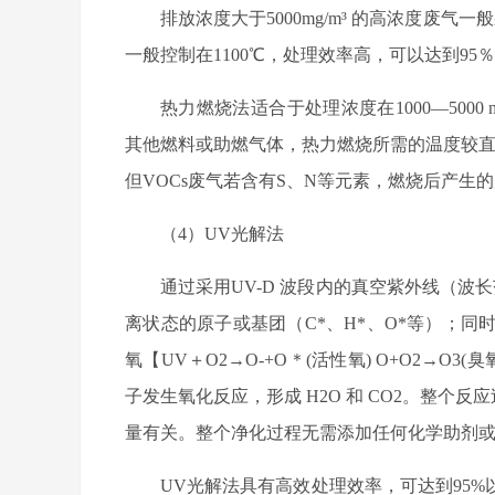
排放浓度大于5000mg/m³ 的高浓度废
一般控制在1100℃，处理效率高，可以达到95％
热力燃烧法适合于处理浓度在1000—5000
其他燃料或助燃气体，热力燃烧所需的温度较直接
但VOCs废气若含有S、N等元素，燃烧后产生
（4）UV光解法
通过采用UV-D 波段内的真空紫外线（波长范
离状态的原子或基团（C*、H*、O*等）；
氧【UV＋O2→O-+O＊(活性氧) O+O2→
子发生氧化反应，形成 H2O 和 CO2。整个反
量有关。整个净化过程无需添加任何化学助剂
UV光解法具有高效处理效率，可达到95