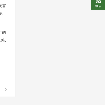
微信
无需
爆、
气的
2电